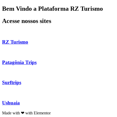
Ir
Bem Vindo a Plataforma RZ Turismo
para
o
Acesse nossos sites
conteúdo
RZ Turismo
Patagônia Trips
Surftrips
Ushuaia
Made with ❤ with Elementor